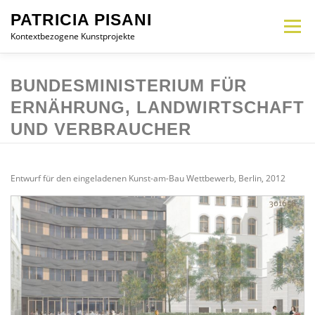
Zum
PATRICIA PISANI
Inhalt
Menü
springen
Kontextbezogene Kunstprojekte
MEMORIAL
INTERVENTION
INSTALLATION
OBJEKT
CV
BUNDESMINISTERIUM FÜR
ERNÄHRUNG, LANDWIRTSCHAFT
UND VERBRAUCHER
KONTAKT
DE
Entwurf für den eingeladenen Kunst-am-Bau Wettbewerb, Berlin, 2012