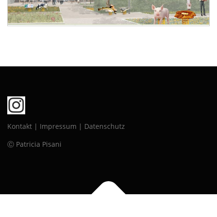
Kontakt
|
Impressum
|
Datenschutz
Ⓒ Patricia Pisani
Copyright © 2026 PATRICIA PISANI
–
OnePress
Theme von