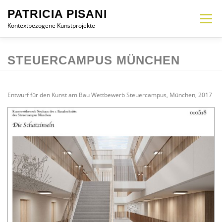
Zum
PATRICIA PISANI
Inhalt
Menü
springen
Kontextbezogene Kunstprojekte
MEMORIAL
INTERVENTION
INSTALLATION
OBJEKT
CV
STEUERCAMPUS MÜNCHEN
KONTAKT
DE
Entwurf für den Kunst am Bau Wettbewerb Steuercampus, München, 2017