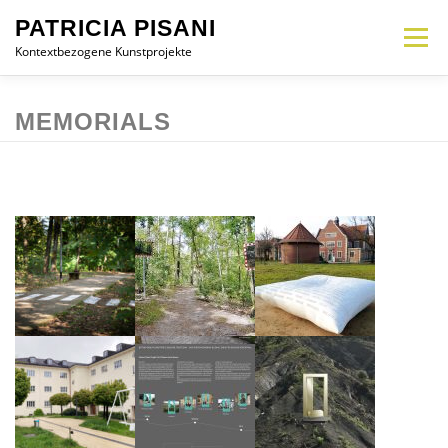
Zum
PATRICIA PISANI
Inhalt
Menü
springen
Kontextbezogene Kunstprojekte
MEMORIAL
INTERVENTION
INSTALLATION
OBJEKT
CV
MEMORIALS
KONTAKT
DE