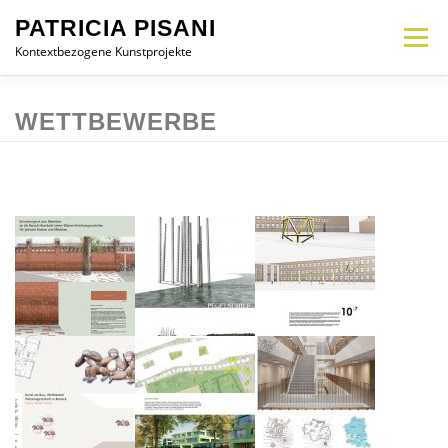
Zum
PATRICIA PISANI
Inhalt
Menü
springen
Kontextbezogene Kunstprojekte
MEMORIAL
INTERVENTION
INSTALLATION
OBJEKT
CV
WETTBEWERBE
KONTAKT
DE