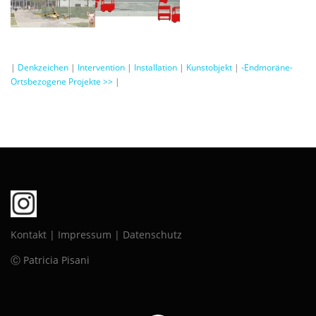
|
Denkzeichen
|
Intervention
|
Installation
|
Kunstobjekt
|
-Endmoräne-
Ortsbezogene Projekte >>
|
Kontakt
|
Impressum
|
Datenschutz
Ⓒ Patricia Pisani