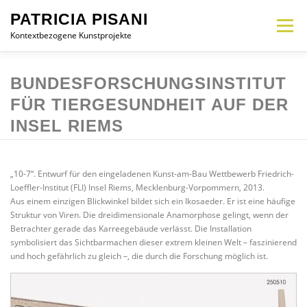
Zum
PATRICIA PISANI
Inhalt
Menü
springen
Kontextbezogene Kunstprojekte
MEMORIAL
INTERVENTION
INSTALLATION
OBJEKT
CV
BUNDESFORSCHUNGSINSTITUT
FÜR TIERGESUNDHEIT AUF DER
INSEL RIEMS
KONTAKT
DE
„10-7“. Entwurf für den eingeladenen Kunst-am-Bau Wettbewerb Friedrich-
Loeffler-Institut (FLI) Insel Riems, Mecklenburg-Vorpommern, 2013.
Aus einem einzigen Blickwinkel bildet sich ein Ikosaeder. Er ist eine häufige
Struktur von Viren. Die dreidimensionale Anamorphose gelingt, wenn der
Betrachter gerade das Karreegebäude verlässt. Die Installation
symbolisiert das Sichtbarmachen dieser extrem kleinen Welt – faszinierend
und hoch gefährlich zu gleich –, die durch die Forschung möglich ist.