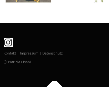
Kontakt
|
Impressum
|
Datenschutz
Ⓒ Patricia Pisani
Copyright © 2026 PATRICIA PISANI
–
OnePress
Theme von
FameThemes