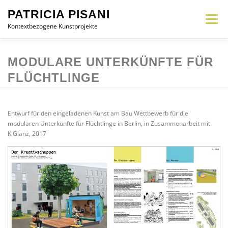
Zum
PATRICIA PISANI
Inhalt
Menü
springen
Kontextbezogene Kunstprojekte
MEMORIAL
INTERVENTION
INSTALLATION
OBJEKT
CV
MODULARE UNTERKÜNFTE FÜR
FLÜCHTLINGE
KONTAKT
DE
Entwurf für den eingeladenen Kunst am Bau Wettbewerb für die
modularen Unterkünfte für Flüchtlinge in Berlin, in Zusammenarbeit mit
K.Glanz, 2017